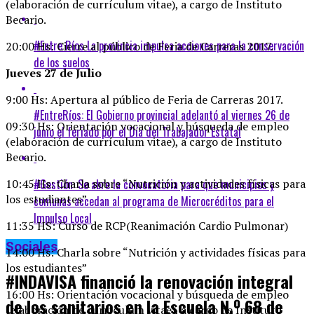
(elaboración de currículum vitae), a cargo de Instituto
Becario.
#Entre Ríos La provincia impulsa acciones para la conservación
20:00 Hs: Cierre al público de Feria de Carreras 2017.
de los suelos
Jueves 27 de Julio
9:00 Hs: Apertura al público de Feria de Carreras 2017.
#EntreRíos: El Gobierno provincial adelantó al viernes 26 de
09:30 Hs: Orientación vocacional y búsqueda de empleo
junio el feriado por el Día del Trabajador Estatal
(elaboración de currículum vitae), a cargo de Instituto
Becario.
#Gestión: Se abre la convocatoria para que municipios y
10:45 Hs: Charla sobre “Nutrición y actividades físicas para
los estudiantes”
comunas accedan al programa de Microcréditos para el
Impulso Local
11:35 HS: Curso de RCP(Reanimación Cardio Pulmonar)
Sociales
14:00 Hs: Charla sobre “Nutrición y actividades físicas para
los estudiantes”
#INDAVISA financió la renovación integral
16:00 Hs: Orientación vocacional y búsqueda de empleo
de los sanitarios en la Escuela N.º 68 de
(elaboración de currículum vitae), a cargo de Instituto