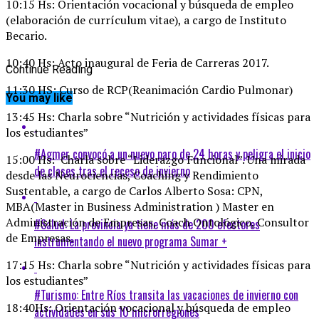
10:15 Hs: Orientación vocacional y búsqueda de empleo
(elaboración de currículum vitae), a cargo de Instituto
Becario.
10:40 Hs: Acto inaugural de Feria de Carreras 2017.
Continue Reading
11:30 HS: Curso de RCP(Reanimación Cardio Pulmonar)
You may like
13:45 Hs: Charla sobre “Nutrición y actividades físicas para
los estudiantes”
#Agmer convocó a un nuevo paro de 24 horas y peligra el inicio
15:00 Hs: Charla sobre “Liderazgo Funcional”. Una mirada
de clases tras el receso de invierno
desde las Neurociencias, Coaching y Rendimiento
Sustentable, a cargo de Carlos Alberto Sosa: CPN,
MBA(Master in Business Administration ) Master en
Administración de Empresas, Coach Ontológico, Consultor
#Salud: La provincia ya tiene más de 200 efectores
de Empresas.
instrumentando el nuevo programa Sumar +
17:15 Hs: Charla sobre “Nutrición y actividades físicas para
los estudiantes”
#Turismo: Entre Ríos transita las vacaciones de invierno con
18:40Hs: Orientación vocacional y búsqueda de empleo
actividades en sus 10 microrregiones