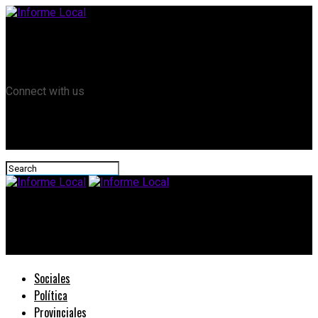
Remanso TV
Informe Local HD
RTV Play
Connect with us
Informe Local
Comienza la Feria de Carreras «El Becario te Muestra»
Sociales
Política
Provinciales