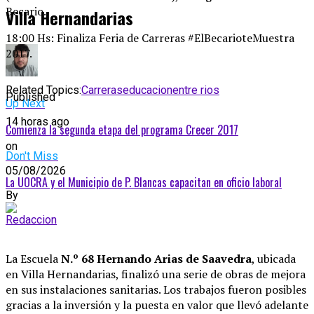
Becario.
Villa Hernandarias
18:00 Hs: Finaliza Feria de Carreras #ElBecarioteMuestra
2017.
Related Topics:
Carreras
educacion
entre rios
Published
Up Next
14 horas ago
Comienza la segunda etapa del programa Crecer 2017
on
Don't Miss
05/08/2026
La UOCRA y el Municipio de P. Blancas capacitan en oficio laboral
By
Redaccion
La Escuela
N.º 68 Hernando Arias de Saavedra
, ubicada
en Villa Hernandarias, finalizó una serie de obras de mejora
en sus instalaciones sanitarias
. Los trabajos fueron posibles
gracias a la inversión y la puesta en valor que llevó adelante