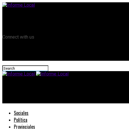
Remanso TV
Informe Local HD
RTV Play
Connect with us
Informe Local
Concurso en la EET N° 58
Sociales
Política
Provinciales