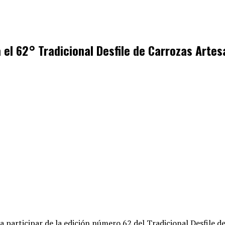
 el 62° Tradicional Desfile de Carrozas Arte
a participar de la edición número 62 del Tradicional Desfile d