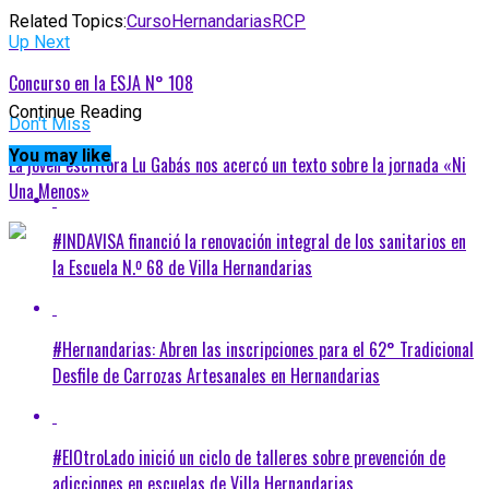
Related Topics:
Curso
Hernandarias
RCP
Up Next
Concurso en la ESJA N° 108
Continue Reading
Don't Miss
You may like
La jóven escritora Lu Gabás nos acercó un texto sobre la jornada «Ni
Una Menos»
#INDAVISA financió la renovación integral de los sanitarios en
la Escuela N.º 68 de Villa Hernandarias
#Hernandarias: Abren las inscripciones para el 62° Tradicional
Desfile de Carrozas Artesanales en Hernandarias
#ElOtroLado inició un ciclo de talleres sobre prevención de
adicciones en escuelas de Villa Hernandarias