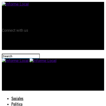
Remanso TV
Informe Local HD
RTV Play
Connect with us
Informe Local
El 21 y 22 de junio se podrá realizar el Curso de RCP en
Hernandarias
Sociales
Política