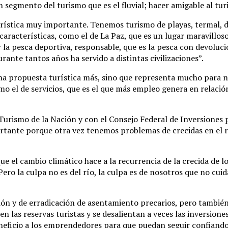
gmento del turismo que es el fluvial; hacer amigable al turist
rística muy importante. Tenemos turismo de playas, termal, de
aracterísticas, como el de La Paz, que es un lugar maravilloso
r la pesca deportiva, responsable, que es la pesca con devoluci
nte tantos años ha servido a distintas civilizaciones”.
na propuesta turística más, sino que representa mucho para nu
o el de servicios, que es el que más empleo genera en relació
Turismo de la Nación y con el Consejo Federal de Inversiones 
tante porque otra vez tenemos problemas de crecidas en el río
 que el cambio climático hace a la recurrencia de la crecida de
Pero la culpa no es del río, la culpa es de nosotros que no cui
ión y de erradicación de asentamiento precarios, pero tambié
 las reservas turistas y se desalientan a veces las inversione
eficio a los emprendedores para que puedan seguir confiando e