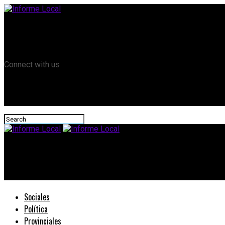
Remanso TV
Informe Local HD
RTV Play
Connect with us
Informe Local
El gobierno provincial acordó financiamiento para emprendimien
Sociales
Política
Provinciales