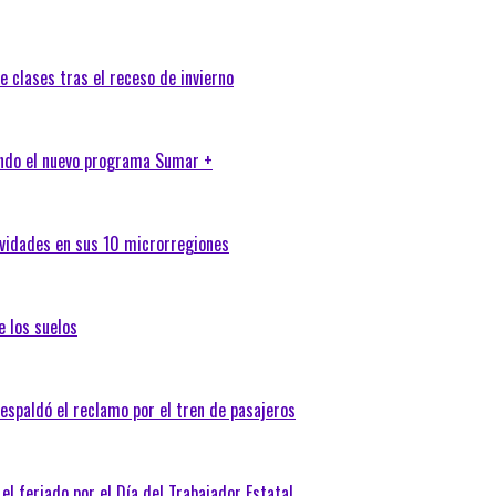
e clases tras el receso de invierno
ando el nuevo programa Sumar +
tividades en sus 10 microrregiones
e los suelos
espaldó el reclamo por el tren de pasajeros
 el feriado por el Día del Trabajador Estatal