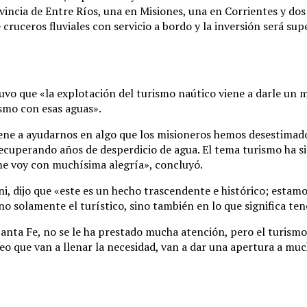
vincia de Entre Ríos, una en Misiones, una en Corrientes y dos e
 cruceros fluviales con servicio a bordo y la inversión será su
uvo que «la explotación del turismo naútico viene a darle un 
smo con esas aguas».
ene a ayudarnos en algo que los misioneros hemos desestimado: 
cuperando años de desperdicio de agua. El tema turismo ha si
 me voy con muchísima alegría», concluyó.
ni, dijo que «este es un hecho trascendente e histórico; estam
o solamente el turístico, sino también en lo que significa ten
Santa Fe, no se le ha prestado mucha atención, pero el turism
 creo que van a llenar la necesidad, van a dar una apertura a m