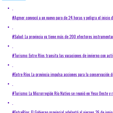
#Agmer convocó a un nuevo paro de 24 horas y peligra el inicio d
#Salud: La provincia ya tiene más de 200 efectores instrument
#Turismo: Entre Ríos transita las vacaciones de invierno con ac
#Entre Ríos La provincia impulsa acciones para la conservación d
#Turismo: La Microrregión Río Nativo se reunió en Yeso Oeste y r
#EntreRíos: El Gobierno provincial adelantó al viernes 26 de junio