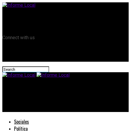
Remanso TV
Informe Local HD
RTV Play
Connect with us
Informe Local
#EntreRíos: Frigerio encabezó una nueva reunión de gabinete y
repasó ejes clave de la gestión
Sociales
Política