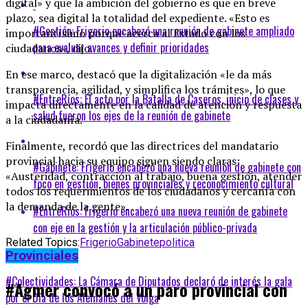
digital» y que la ambición del gobierno es que en breve
plazo, sea digital la totalidad del expediente. «Esto es
#Gestión: Frigerio encabezó una reunión de gabinete ampliado
importantísimo porque acerca al Estado con los
para evaluar avances y definir prioridades
ciudadanos», dijo.
En ese marco, destacó que la digitalización «le da más
transparencia, agilidad, y simplifica los trámites», lo que
#EntreRíos: El acto por la Batalla de Caseros, inicio de clases y
impacta directamente en la calidad de atención y respuesta
salud fueron los ejes de la reunión de gabinete
a la ciudadanía.
Finalmente, recordó que las directrices del mandatario
provincial hacia su equipo siguen siendo claras:
#Gabinete: Frigerio encabezó una nueva reunión de gabinete con
«Austeridad, contracción al trabajo, buena gestión, atender
foco en gestión, bienes provinciales y reconocimiento cultural
todos los requerimientos de los ciudadanos y cercanía con
la demanda de la gente».
#EntreRíos: Frigerio encabezó una nueva reunión de gabinete
con eje en la gestión y la articulación público-privada
Related Topics:
Frigerio
Gabinete
politica
Provinciales
Up Next
#Colectividades: La Cámara de Diputados declaró de interés la gala
#Agmer convocó a un paro provincial con
por el Día de los Alemanes del Volga