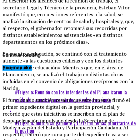
Al describir los alcances de la reunión de trabajo, el
secretario Legal y Técnico de la provincia, Esteban Vitor,
manifestó que, en cuestiones referentes a la salud, se
analizó la situación de centros de salud y hospitales y, que,
al respecto, el gobernador retomará sus recorridas por
distintos establecimientos asistenciales «en distintos
departamentos en los próximos días».
En cuanto a educación, se continuó con el tratamiento
Continue Reading
atinente «a las cuestiones edilicias y con los distintos
programas de educación». Mientras que, en el área de
You may like
Planeamiento, se analizó el trabajo en distintas obras
incluidas en el convenio de obligaciones recíprocas con la
Nación.
#Frigerio: Reunión con los intendentes del PJ analizaron la
caída de recursos y acordaron un trabajo conjunto
El funcionario también resaltó que este lunes se firmó el
primer expediente digital en la gestión provincial, y
recordó que estas iniciativas se inscriben en el plan de
despapelización impulsado desde la Secretaria de
#Frigerio: Junto a su gabinete y trataron temas prioritarios de
Modernización del Estado y Participación Ciudadana. Al
la gestión
respecto, reiteró que «una parte del expediente va a ser