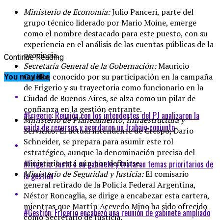
Ministerio de Economía:
Julio Panceri, parte del
grupo técnico liderado por Mario Moine, emerge
como el nombre destacado para este puesto, con su
experiencia en el análisis de las cuentas públicas de la
provincia.
Continue Reading
Secretaría General de la Gobernación:
Mauricio
Colello, conocido por su participación en la campaña
You may like
de Frigerio y su trayectoria como funcionario en la
Ciudad de Buenos Aires, se alza como un pilar de
confianza en la gestión entrante.
#Frigerio: Reunión con los intendentes del PJ analizaron la
Ministerio de Planeamiento, Infraestructura y
caída de recursos y acordaron un trabajo conjunto
Servicios:
El actual intendente de Crespo, Darío
Schneider, se prepara para asumir este rol
estratégico, aunque la denominación precisa del
ministerio está aún por definirse.
#Frigerio: Junto a su gabinete y trataron temas prioritarios de
Ministerio de Seguridad y Justicia:
El comisario
la gestión
general retirado de la Policía Federal Argentina,
Néstor Roncaglia, se dirige a encabezar esta cartera,
mientras que Martín Acevedo Miño ha sido ofrecido
#Gestión: Frigerio encabezó una reunión de gabinete ampliado
como Secretario de Justicia.