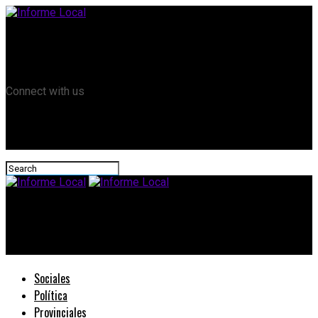
Remanso TV
Informe Local HD
RTV Play
Connect with us
Informe Local
#EntreRíos: Frigerio presentará este martes a su gabinete
Sociales
Política
Provinciales