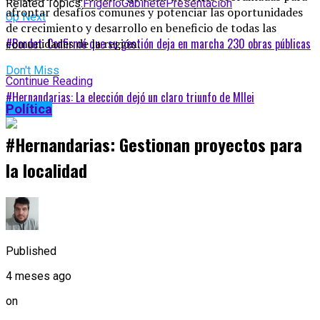
Related Topics:
Frigerio
Gabinete
Presentación
afrontar desafíos comunes y potenciar las oportunidades
Up Next
de crecimiento y desarrollo en beneficio de todas las
#Bordet: Confirmó que su gestión deja en marcha 230 obras públicas
comunidades de la región.
Don't Miss
Continue Reading
#Hernandarias: La elección dejó un claro triunfo de MIlei
Política
#Hernandarias: Gestionan proyectos para
la localidad
Published
4 meses ago
on