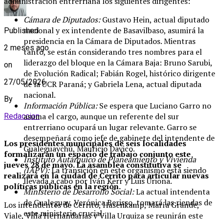
administración entrerriana los siguientes dirigentes:
Cámara de Diputados:
Gustavo Hein, actual diputado
nacional y ex intendente de Basavilbaso, asumirá la
Published
presidencia en la Cámara de Diputados. Mientras
2 meses ago
tanto, se están considerando tres nombres para el
liderazgo del bloque en la Cámara Baja: Bruno Sarubi,
on
de Evolución Radical; Fabián Rogel, histórico dirigente
27/05/2026
de la UCR Paraná; y Gabriela Lena, actual diputada
nacional.
By
Información Pública:
Se espera que Luciano Garro no
asuma el cargo, aunque un referente del sur
Redaccion
entrerriano ocupará un lugar relevante. Garro se
desempeñará como jefe de gabinete del intendente de
Los presidentes municipales de seis localidades
Gualeguaychú, Mauricio Davico.
formalizarán un espacio de trabajo conjunto este
Instituto Autárquico de Planeamiento y Vivienda
jueves 28 de mayo. La asamblea constitutiva se
(IAPV):
La transición en este organismo está siendo
realizará en la ciudad de Cerrito para articular nuevas
llevada a cabo por Iván Kerr y Luis Uriona.
políticas públicas en la región.
Ministerio de Desarrollo Social:
La actual intendenta
de Gualeguay, Verónica Berisso, tomará las riendas de
Los intendentes de Cerrito, Hasenkamp, María Grande,
este ministerio crucial.
Viale, Villa Hernandarias y Villa Urquiza se reunirán este