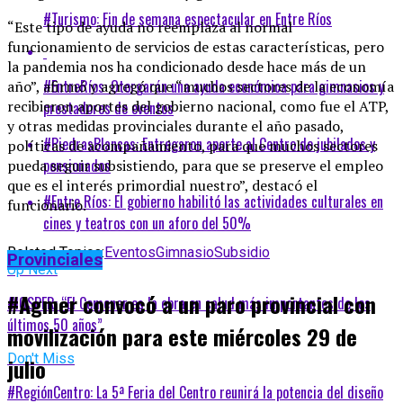
#Turismo: Fin de semana espectacular en Entre Ríos
“Este tipo de ayuda no reemplaza al normal
funcionamiento de servicios de estas características, pero
la pandemia nos ha condicionado desde hace más de un
#EntreRíos: Otorgarán una ayuda económica para gimnasios y
año”, afirmó y agregó que “muchos sectores de la economía
recibieron aportes del gobierno nacional, como fue el ATP,
prestadores de eventos
y otras medidas provinciales durante el año pasado,
#PiedrasBlancas: Entregaron aporte al Centro de jubilados y
políticas de acompañamiento, para que muchos sectores
pensionados
pueda seguir subsistiendo, para que se preserve el empleo
que es el interés primordial nuestro”, destacó el
#Entre Ríos: El gobierno habilitó las actividades culturales en
funcionario.
cines y teatros con un aforo del 50%
Related Topics:
Eventos
Gimnasio
Subsidio
Provinciales
Up Next
#Agmer convocó a un paro provincial con
#IOSPER: “El Cemener es la obra en salud más importantes de los
últimos 50 años”
movilización para este miércoles 29 de
Don't Miss
julio
#RegiónCentro: La 5ª Feria del Centro reunirá la potencia del diseño