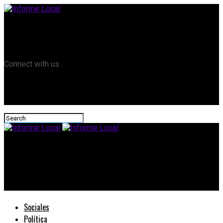
Remanso TV
Informe Local HD
RTV Play
Connect with us
Informe Local
#EntreRíos: Realizaron el segundo pago del Programa de
asistencia a servicios de eventos y gimnasios
Sociales
Política