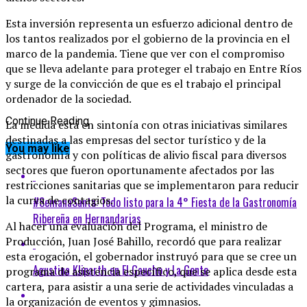
Esta inversión representa un esfuerzo adicional dentro de
los tantos realizados por el gobierno de la provincia en el
marco de la pandemia. Tiene que ver con el compromiso
que se lleva adelante para proteger el trabajo en Entre Ríos
y surge de la convicción de que es el trabajo el principal
ordenador de la sociedad.
Continue Reading
La medida está en sintonía con otras iniciativas similares
destinadas a las empresas del sector turístico y de la
You may like
gastronomía y con políticas de alivio fiscal para diversos
sectores que fueron oportunamente afectados por las
restricciones sanitarias que se implementaron para reducir
la curva de contagios.
#SemanaSanta: Todo listo para la 4° Fiesta de la Gastronomía
Ribereña en Hernandarias
Al hacer una evaluación del Programa, el ministro de
Producción, Juan José Bahillo, recordó que para realizar
esta erogación, el gobernador instruyó para que se cree un
Agustina Kliparth en El Gaucho y La Gente
programa de asistencia específico, que se aplica desde esta
cartera, para asistir a una serie de actividades vinculadas a
la organización de eventos y gimnasios.