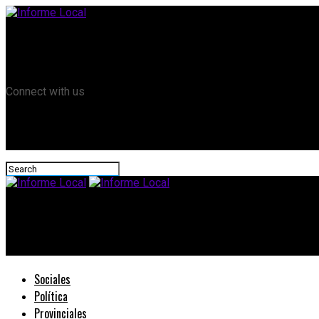
Remanso TV
Informe Local HD
RTV Play
Connect with us
Informe Local
#Gestiones: Bordet y Bahl acordaron con Massa la continuidad d
Sociales
Política
Provinciales