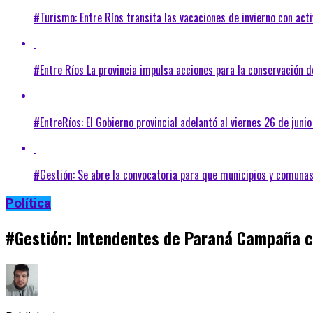
#Turismo: Entre Ríos transita las vacaciones de invierno con ac
#Entre Ríos La provincia impulsa acciones para la conservación d
#EntreRíos: El Gobierno provincial adelantó al viernes 26 de junio
#Gestión: Se abre la convocatoria para que municipios y comuna
Política
#Gestión: Intendentes de Paraná Campaña