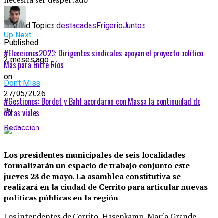
Related Topics:
destacadas
Frigerio
Juntos
Up Next
Published
#Elecciones2023: Dirigentes sindicales apoyan el proyecto político
2 meses ago
Más para Entre Ríos
on
Don't Miss
27/05/2026
#Gestiones: Bordet y Bahl acordaron con Massa la continuidad de
By
obras viales
Redaccion
Los presidentes municipales de seis localidades
formalizarán un espacio de trabajo conjunto este
jueves 28 de mayo. La asamblea constitutiva se
realizará en la ciudad de Cerrito para articular nuevas
políticas públicas en la región.
Los intendentes de Cerrito, Hasenkamp, María Grande,