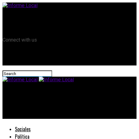
Remanso TV
Informe Local HD
RTV Play
Connect with us
Informe Local
#Elecciones2023: Frigerio relanzó la campaña en un encuentro
de unidad de Juntos por Entre Ríos
Sociales
Política