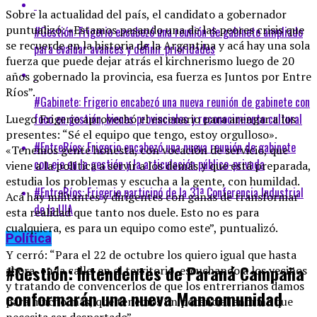
Sobre la actualidad del país, el candidato a gobernador
puntualizó: «Estamos pasando una de las peores crisis que
#Gestión: Frigerio encabezó una reunión de gabinete ampliado
se recuerde en la historia de la Argentina y acá hay una sola
para evaluar avances y definir prioridades
fuerza que puede dejar atrás el kirchnerismo luego de 20
años gobernado la provincia, esa fuerza es Juntos por Entre
Ríos”.
#Gabinete: Frigerio encabezó una nueva reunión de gabinete con
foco en gestión, bienes provinciales y reconocimiento cultural
Luego Frigerio aprovechó el escenario para arengar a los
presentes: “Sé el equipo que tengo, estoy orgulloso».
#EntreRíos: Frigerio encabezó una nueva reunión de gabinete
«Tenemos gente honesta, con vocación de servicio, que
con eje en la gestión y la articulación público-privada
viene a la política a servir a los demás y que está preparada,
estudia los problemas y escucha a la gente, con humildad.
#EntreRíos: Frigerio participó de la 31ª Conferencia Industrial
Acá hay militantes y dirigentes con ganas de transformar
de la UIA
esta realidad que tanto nos duele. Esto no es para
cualquiera, es para un equipo como este”, puntualizó.
Política
Y cerró: “Para el 22 de octubre los quiero igual que hasta
#Gestión: Intendentes de Paraná Campaña
ahora, en la calle, en el territorio, escuchando a los vecinos
y tratando de convencerlos de que los entrerrianos damos
conformarán una nueva Mancomunidad
para mucho más, que tenemos un potencial enorme que
necesita ser despertado”.