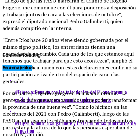
“Luego de que las PASO marcaran el triunfo de Rogelio
Frigerio, me comunique con él para ponernos a disposición
y trabajar juntos de cara a las elecciones de octubre”,
expresó el diputado nacional Pedro Galimberti, quien
además compitió en la interna.
“Entre Ríos hace 20 años viene siendo gobernada por el
mismo signo político, los entrerrianos tienen una
necesidad de un cambio. Cada uno de los que estamos aquí
Continue Reading
tenemos que trabajar para que esto acontezca”, amplió el
referente radical quien con estas declaraciones confirmó su
You may like
participación activa dentro del espacio de cara a las
generales.
#Frigerio: Reunión con los intendentes del PJ analizaron la
Por su parte, Frigerio agregó en la misma sintonía: “La
caída de recursos y acordaron un trabajo conjunto
gente nos pide que estemos unidos para poder transformar
la provincia de una buena vez”. “Como lo hicimos en las
elecciones del 2021 con Pedro (Galimberti), luego de las
PASO al día siguiente estábamos trabajando todos juntos
#Frigerio: Junto a su gabinete y trataron temas prioritarios de
para estar a la altura de lo que las personas esperaban de
la gestión
nosotros”, amplió.