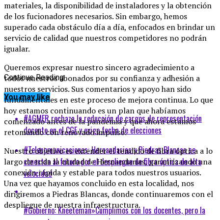
materiales, la disponibilidad de instaladores y la obtención
de los fucionadores necesarios. Sin embargo, hemos
superado cada obstáculo día a día, enfocados en brindar un
servicio de calidad que nuestros competidores no podrán
igualar.
Queremos expresar nuestro sincero agradecimiento a
todos nuestros abonados por su confianza y adhesión a
Continue Reading
nuestros servicios. Sus comentarios y apoyo han sido
You may like
fundamentales en este proceso de mejora continua. Lo que
hoy estamos continuando es un plan que habíamos
#AGMER rechaza la reducción de cargos de representación
comenzado antes de la pandemia y que ahora estamos
docente en el CGE y exige fecha de elecciones
retomando con renovado impulso.
#Telecomunicaciones: Hernandarias y Piedras Blancas se
Nuestro objetivo es extender el tendido de fibra óptica a lo
conectan al futuro por el despliegue de fibra óptica de alta
largo de toda la ciudad de Hernandarias, garantizando una
conexión rápida y estable para todos nuestros usuarios.
velocidad
Una vez que hayamos concluido en esta localidad, nos
dirigiremos a Piedras Blancas, donde continuaremos con el
despliegue de nuestra infraestructura.
#Gobierno: Kneeteman»Cumplimos con los docentes, pero la