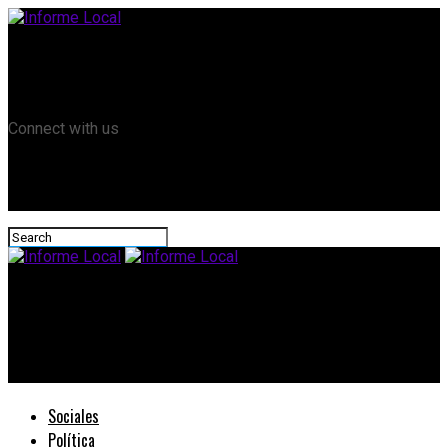
Remanso TV
Informe Local HD
RTV Play
Connect with us
Informe Local
#Internet: THC avanza en el traspaso de abonados a la fibra
óptica para mejorar la conexión a Internet
Sociales
Política