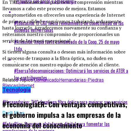
respuesta son paros y agresiones»
En THC, valoramos su paciencia y comprensión mientras
llevamos a cabo este proceso de mejora. Estamos
comprometidos en ofrecerles una experiencia de Internet
de primera calidad y seguiremos trabajando arduamente
#Educación: El CGE inicia relevamiento de conectividad en las
hasta lograrlo. Agradecemos nuevamente su confianza y
escuelas entrerrianas
reiteramos nuestro compromiso de proporcionarles un
servicio de Internet excepcional.
#Atención: Importante comunicado de la Coop. 25 de mayo
Ltda.
Si tienen alguna consulta o desean más información sobre
el proceso de traspaso a la fibra óptica, no duden en
comunicarse con nuestro equipo de atención al cliente.
#EnersaTelecomunicaciones: Optimizará los servicios de ATER a
los contribuyentes
Related Topics:
Comunicado
Hernandarias-Piedras
Blancas
Internet
Tecnología
Up Next
#Hernandarias: THC despliega fibra óptica para mejorar sus servicios
#TecnologíaER: Con ventajas competitivas,
el gobierno impulsa a las empresas de la
Don't Miss
economía del conocimiento
#EntreRíos: Suma una plataforma digital para fomentar las
exportaciones de la provincia