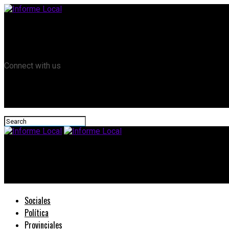
Remanso TV
Informe Local HD
RTV Play
Connect with us
Informe Local
La nueva ley de moratoria de impuestos nacionales entra en vig
Sociales
Política
Provinciales