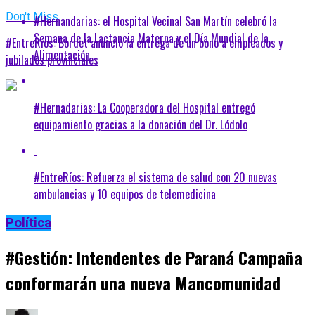
Don't Miss
#Hernandarias: el Hospital Vecinal San Martín celebró la
Semana de la Lactancia Materna y el Día Mundial de la
#EntreRíos: Bordet anunció la entrega de un bono a empleados y
Alimentación
jubilados provinciales
#Hernadarias: La Cooperadora del Hospital entregó
equipamiento gracias a la donación del Dr. Lódolo
#EntreRíos: Refuerza el sistema de salud con 20 nuevas
ambulancias y 10 equipos de telemedicina
Política
#Gestión: Intendentes de Paraná Campaña
conformarán una nueva Mancomunidad