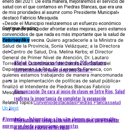
enero del 2021. De esta manera, mejoraremos el servicio de
salud con el que contamos en Piedras Blancas, que era una
de mis prioridades al asumir como Presidente Municipal»
destacó Fabricio Mesquida.
«Desde el Municipio realizaremos un esfuerzo económico
Continue Reading
muy grande para poder afrontar estas mejoras, pero estamos
convencidos de que nada es más importante que la salud de
Quiero agradecerle a la Ministra de
You may like
cada vecino y vecina.
Salud de la Provincia, Sonia Velázquez; a la Directora
del Centro de Salud, Dra. Melina Kerbs; el Director
General de Primer Nivel de Atención, Dr. Lautaro
#Salud: La provincia ya tiene más de 200 efectores
Torreani; el Coordinador de Centros de Salud del
instrumentando el nuevo programa Sumar +
Departamento La Paz, Dr. Leonardo Fonseca, con
quienes estamos trabajando de manera mancomunada
para la implementación de políticas de salud pública»
finalizó el Intendente de Piedras Blancas Fabricio
#Inmunización: De cara al inicio de clases en Entre Ríos, Salud
Mesquida.
reafirma la importancia de completar la vacunación
Related Topics:
Convenio
destacadas
Piedras Plancas
salud
Up Next
#Juventudes: «Estigmatizar a las y los jóvenes es irresponsable»,
#Hernandarias: Integración entre municipios para impulsar
expresaron desde agrupaciones peronistas
producción y obras en la región