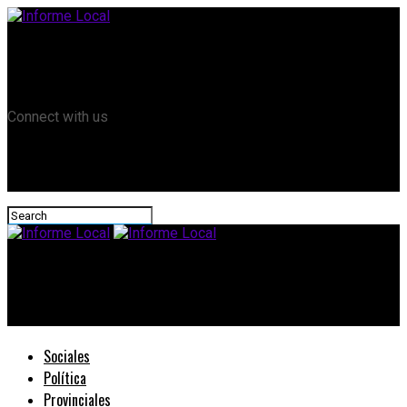
Remanso TV
Informe Local HD
RTV Play
Connect with us
Informe Local
#PiedrasBlancas: Firma de convenio entre el municipio y salud
Sociales
Política
Provinciales