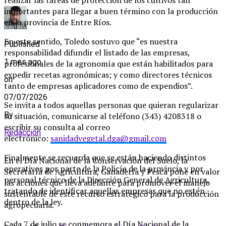
importantes para llegar a buen término con la producción
en la provincia de Entre Ríos.
En este sentido, Toledo sostuvo que “es nuestra
Published
responsabilidad difundir el listado de las empresas,
1 mes ago
profesionales de la agronomía que están habilitados para
expedir recetas agronómicas; y como directores técnicos
on
tanto de empresas aplicadores como de expendios”.
07/07/2026
Se invita a todos aquellas personas que quieran regularizar
By
su situación, comunicarse al teléfono (343) 4208318 o
escribir su consulta al correo
Redaccion
electrónico:
sanidadvegetal.dga@gmail.com
Finalmente se recuerda que se están haciendo distintos
En el Día Nacional de la Conservación del Suelo, la
operativos por parte de la Policía de la provincia y por
Secretaría de Agricultura, Ganadería y Pesca pone en valor
personal técnico de la Dirección General de Agricultura,
las acciones que lleva adelante para promover el manejo
tratando de identificar aquellas empresas que no estén
sustentable de este recurso estratégico para la producción
dentro de la ley.
agropecuaria.
Cada 7 de julio se conmemora el Día Nacional de la