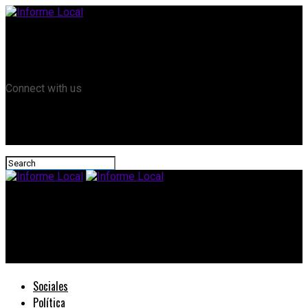
Remanso TV
Informe Local HD
RTV Play
Connect with us
Informe Local
#Producción: Deben renovar su habilitación los expendedoras
de fitosanitarios
Sociales
Política