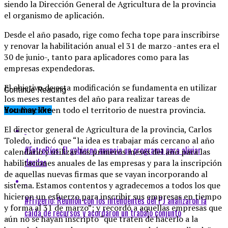
siendo la Dirección General de Agricultura de la provincia
el organismo de aplicación.
Desde el año pasado, rige como fecha tope para inscribirse
y renovar la habilitación anual el 31 de marzo -antes era el
30 de junio-, tanto para aplicadores como para las
empresas expendedoras.
El objetivo de esta modificación se fundamenta en utilizar
Continue Reading
los meses restantes del año para realizar tareas de
fiscalización en todo el territorio de nuestra provincia.
You may like
El director general de Agricultura de la provincia, Carlos
Toledo, indicó que “la idea es trabajar más cercano al año
#EntreRíos: El gobierno anuncia un programa para aliviar
calendario y utilizar los primeros meses del año para las
deudas
habilitaciones anuales de las empresas y para la inscripción
de aquellas nuevas firmas que se vayan incorporando al
sistema. Estamos contentos y agradecemos a todos los que
hicieron un esfuerzo para inscribir sus empresas en tiempo
#Frigerio: Reunión con los intendentes del PJ analizaron la
y forma al 31 de marzo”; y recordó a aquellas empresas que
caída de recursos y acordaron un trabajo conjunto
aún no se hayan inscripto “que traten de hacerlo a la