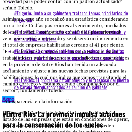
brevedad para poder contar con un padrón actualizado”
señaló Toledo.
#Frigerio: Junto a su gabinete y trataron temas prioritarios de
Asimismo, este año se realizó una estadística considerando
la gestión
un corte de 15 días posteriores al vencimiento, -mediados
#EntreRíos: Reunión “histórica” entre el Gobierno provincial y
del mes de abril-, comparado con 15 días posteriores al
vencimiento del año pasado y se observó un incremento en
cooperativas eléctricas
el total de empresas habilitadas cercano al 41 por ciento.
#EntreRíos: La provincia continúa con la reducción de tarifas
“Esto indica que la mayoría de las empresas que están
eléctricas a partir de acuerdos para bajar tasas municipales
trabajando en pulverizaciones y expendios de agroquímicos
en la provincia de Entre Ríos han tenido un adecuado
acatamiento y ajuste a las nuevas fechas previstas para las
habilitaciones; lo cual nos indica que vamos transitando el
#EntreRíos: El programa oftalmológico y el traspaso del puerto
camino correcto y estamos siendo acompañados por el
de Paraná fueron abordados en reunión de gabinete
sector”, fundamentó Toledo.
Agro
Transparencia en la información
#Entre Ríos La provincia impulsa acciones
La Dirección General de Agricultura prevé difundir el
listado de las empresas que están en condiciones de operar,
para la conservación de los suelos
habilitadas con su documentación en regla y pueden
realizar las tareas de protección de los cultivos tan