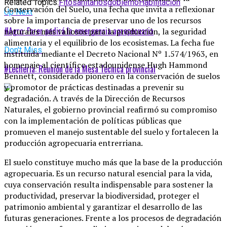
Related Topics:
Fitosanitarios
gobierno
Habilitación
Conservación del Suelo, una fecha que invita a reflexionar
Up Next
sobre la importancia de preservar uno de los recursos
#Agro: Farer pedirá la emergencia agropecuaria
naturales más valiosos para la producción, la seguridad
alimentaria y el equilibrio de los ecosistemas. La fecha fue
Don't Miss
instituida mediante el Decreto Nacional Nº 1.574/1963, en
homenaje al científico estadounidense Hugh Hammond
#Lechería: Reunión de la Mesa Técnica provincial
Bennett, considerado pionero en la conservación de suelos
y promotor de prácticas destinadas a prevenir su
degradación. A través de la Dirección de Recursos
Naturales, el gobierno provincial reafirmó su compromiso
con la implementación de políticas públicas que
promueven el manejo sustentable del suelo y fortalecen la
producción agropecuaria entrerriana.
El suelo constituye mucho más que la base de la producción
agropecuaria. Es un recurso natural esencial para la vida,
cuya conservación resulta indispensable para sostener la
productividad, preservar la biodiversidad, proteger el
patrimonio ambiental y garantizar el desarrollo de las
futuras generaciones. Frente a los procesos de degradación