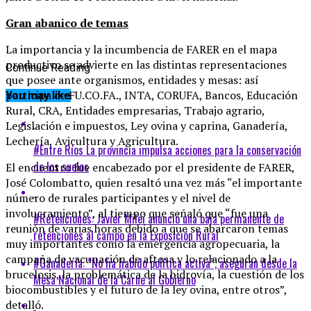
Gran abanico de temas
La importancia y la incumbencia de FARER en el mapa
productivo se advierte en las distintas representaciones
Continue Reading
que posee ante organismos, entidades y mesas: así
participa de FU.CO.FA., INTA, CORUFA, Bancos, Educación
You may like
Rural, CRA, Entidades empresarias, Trabajo agrario,
Legislación e impuestos, Ley ovina y caprina, Ganadería,
Lechería, Avicultura y Agricultura.
#Entre Ríos La provincia impulsa acciones para la conservación
de los suelos
El encuentro fue encabezado por el presidente de FARER,
José Colombatto, quien resaltó una vez más “el importante
número de rurales participantes y el nivel de
involucramiento”, al tiempo que señaló que “fue una
#Retenciones: Javier Milei anunció una baja permanente de
reunión de varias horas debido a que se abarcaron temas
retenciones al campo en la Exposición Rural
muy importantes como la emergencia agropecuaria, la
campaña de vacunación de aftosa y lo relacionado a la
#Ganadería: “No ha habido política activa”, aseguran desde la
brucelosis, la problemática de la hidrovía, la cuestión de los
Mesa Nacional de la Carne al Gobierno
biocombustibles y el futuro de la ley ovina, entre otros”,
detalló.