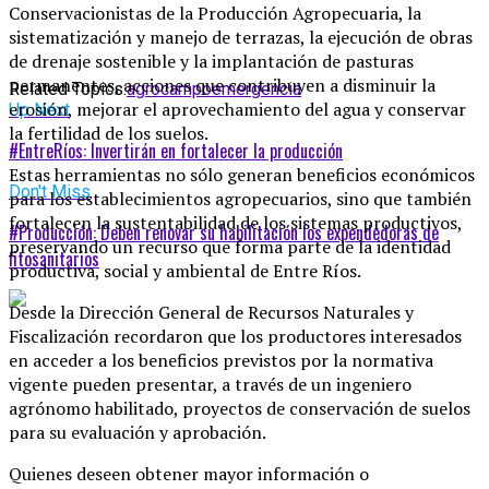
Conservacionistas de la Producción Agropecuaria, la
sistematización y manejo de terrazas, la ejecución de obras
de drenaje sostenible y la implantación de pasturas
permanentes, acciones que contribuyen a disminuir la
Related Topics:
agro
campo
emergencia
erosión, mejorar el aprovechamiento del agua y conservar
Up Next
la fertilidad de los suelos.
#EntreRíos: Invertirán en fortalecer la producción
Estas herramientas no sólo generan beneficios económicos
Don't Miss
para los establecimientos agropecuarios, sino que también
fortalecen la sustentabilidad de los sistemas productivos,
#Producción: Deben renovar su habilitación los expendedoras de
preservando un recurso que forma parte de la identidad
fitosanitarios
productiva, social y ambiental de Entre Ríos.
Desde la Dirección General de Recursos Naturales y
Fiscalización recordaron que los productores interesados
en acceder a los beneficios previstos por la normativa
vigente pueden presentar, a través de un ingeniero
agrónomo habilitado, proyectos de conservación de suelos
para su evaluación y aprobación.
Quienes deseen obtener mayor información o