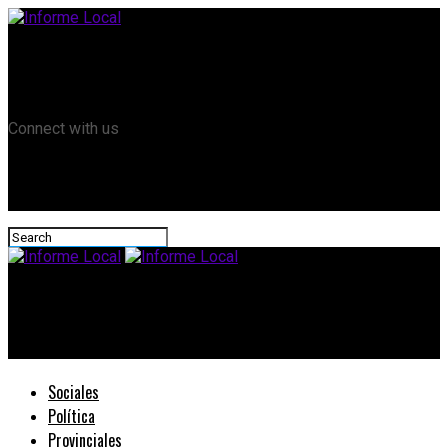
Remanso TV
Informe Local HD
RTV Play
Connect with us
Informe Local
#Agro: Farer pedirá la emergencia agropecuaria
Sociales
Política
Provinciales