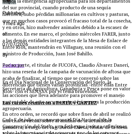
nunca la emergencia agropecuaria para los departamentos
del sur provincial, cuando producto de una sequía
Published
histórica, hubo pérdidas millonarias en cultivos y pasturas,
que en muchos casos provocó el fracaso total de la cosecha,
1 mes ago
y en otros, hizo malvender animales debido a la escasez de
alimento. En ese marco, el próximo miércoles FARER, junto
on
a las demás entidades integrantes de la Mesa de Enlace de
07/07/2026
Entre Ríos, mantendrán en Villaguay, una reunión con el
ministro de Producción, Juan José Bahillo.
By
Por su parte, el titular de FUCOFA, Claudio Álvarez Daneri,
Redaccion
hizo una reseña de la campaña de vacunación de aftosa que
acaba de finalizar, al tiempo que se conversó sobre las
En el Día Nacional de la Conservación del Suelo, la
diferencias que tienen varias provincias -entre ellas Entre
Secretaría de Agricultura, Ganadería y Pesca pone en valor
Ríos- con el SENASA por el tema brucelosis.
las acciones que lleva adelante para promover el manejo
sustentable de este recurso estratégico para la producción
Las carnes reunieron a FARER y CARTEZ
agropecuaria.
En otro orden, se recordó que sobre fines de abril se realizó
Cada 7 de julio se conmemora el Día Nacional de la
una charla virtual sobre al análisis de la actualidad
Conservación del Suelo, una fecha que invita a reflexionar
ganadera, a cargo del Ing. Dardo Chiesa, titular de la Mesa
sobre la importancia de preservar uno de los recursos
Nacional de Carnes. Dicha jornada fue organizada en forma