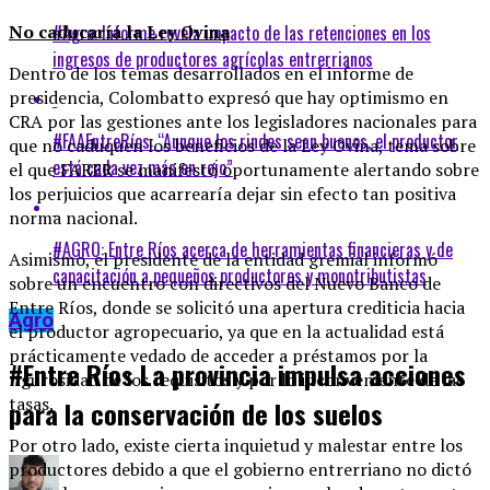
#Agro: Informe revela impacto de las retenciones en los
No caducaría la Ley Ovina
ingresos de productores agrícolas entrerrianos
Dentro de los temas desarrollados en el informe de
presidencia, Colombatto expresó que hay optimismo en
CRA por las gestiones ante los legisladores nacionales para
#FAAEntreRíos: “Aunque los rindes sean buenos, el productor
que no caduquen los beneficios de la Ley Ovina, tema sobre
está cada vez más en rojo”
el que FARER se manifestó oportunamente alertando sobre
los perjuicios que acarrearía dejar sin efecto tan positiva
norma nacional.
#AGRO: Entre Ríos acerca de herramientas financieras y de
Asimismo, el presidente de la entidad gremial informó
capacitación a pequeños productores y monotributistas
sobre un encuentro con directivos del Nuevo Banco de
Entre Ríos, donde se solicitó una apertura crediticia hacia
Agro
el productor agropecuario, ya que en la actualidad está
prácticamente vedado de acceder a préstamos por la
#Entre Ríos La provincia impulsa acciones
rigurosidad de los requisitos y por lo inconveniente de las
tasas.
para la conservación de los suelos
Por otro lado, existe cierta inquietud y malestar entre los
productores debido a que el gobierno entrerriano no dictó