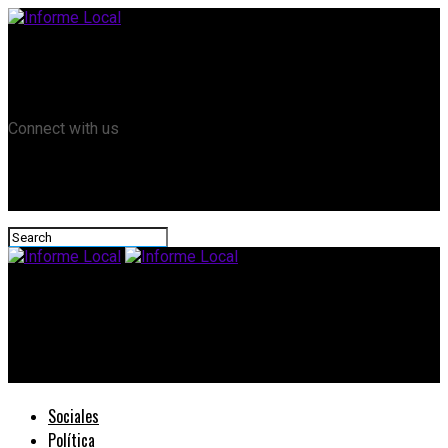
Remanso TV
Informe Local HD
RTV Play
Connect with us
Informe Local
Se confirmó la firma de un acuerdo con Nación para
implementar la tobillera electrónica
Sociales
Política