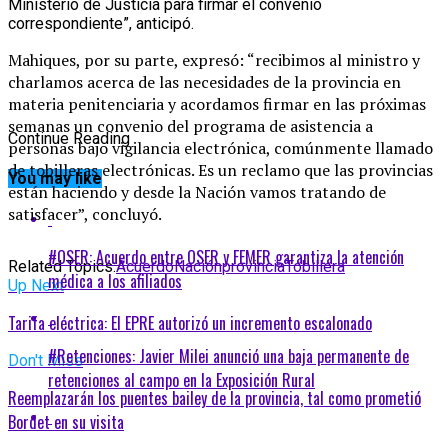
Ministerio de Justicia para firmar el convenio
correspondiente”, anticipó.
Mahiques, por su parte, expresó: “recibimos al ministro y
charlamos acerca de las necesidades de la provincia en
materia penitenciaria y acordamos firmar en las próximas
semanas un convenio del programa de asistencia a
Continue Reading
personas bajo vigilancia electrónica, comúnmente llamado
de tobilleras electrónicas. Es un reclamo que las provincias
You may like
están haciendo y desde la Nación vamos tratando de
satisfacer”, concluyó.
#OSER: Acuerdo entre OSER y FEMER garantiza la atención
Related Topics:
Acuerdo
Nación
provincia
Tobillera
médica a los afiliados
Up Next
Tarifa eléctrica: El EPRE autorizó un incremento escalonado
#Retenciones: Javier Milei anunció una baja permanente de
Don't Miss
retenciones al campo en la Exposición Rural
Reemplazarán los puentes bailey de la provincia, tal como prometió
Bordet en su visita