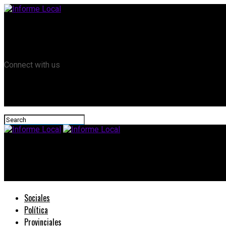
Remanso TV
Informe Local HD
RTV Play
Connect with us
Informe Local
Se intiman a más de 400 propietarios de embarcaciones sin dec
Sociales
Política
Provinciales