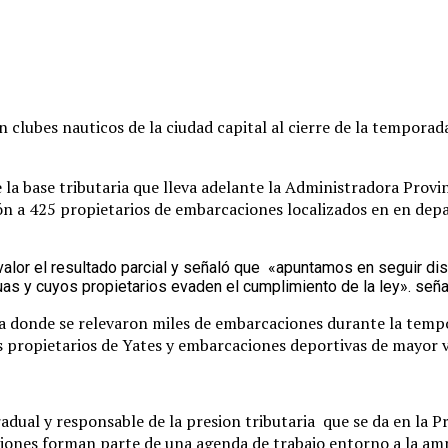
 clubes nauticos de la ciudad capital al cierre de la temporad
 la base tributaria que lleva adelante la Administradora Provin
ión a 425 propietarios de embarcaciones localizados en en dep
valor el resultado parcial y señaló que «apuntamos en seguir d
as y cuyos propietarios evaden el cumplimiento de la ley». seña
a donde se relevaron miles de embarcaciones durante la tempora
s propietarios de Yates y embarcaciones deportivas de mayor va
adual y responsable de la presion tributaria que se da en la Pr
ones forman parte de una agenda de trabajo entorno a la amplia