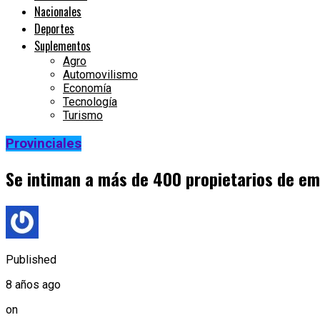
Nacionales
Deportes
Suplementos
Agro
Automovilismo
Economía
Tecnología
Turismo
Provinciales
Se intiman a más de 400 propietarios de em
Published
8 años ago
on