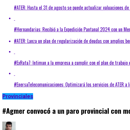
#ATER: Hasta el 31 de agosto se puede actualizar valuaciones d
#Hernandarias: Recibió a la Expedición Pantanal 2024 con un Me
#ATER: Lanza un plan de regularización de deudas con amplios be
#ExRuta7: Intiman a la empresa a cumplir con el plan de trabajo 
#EnersaTelecomunicaciones: Optimizará los servicios de ATER a l
Provinciales
#Agmer convocó a un paro provincial con mov