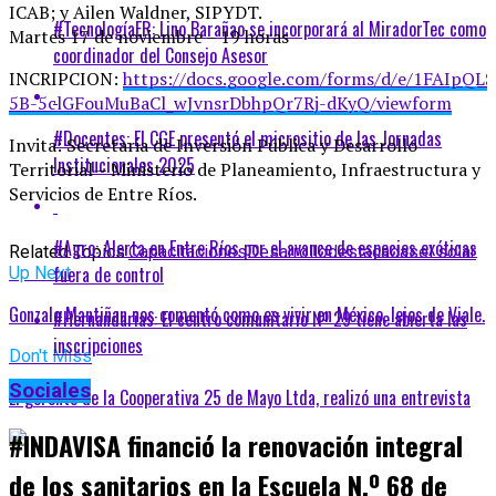
ICAB; y Ailen Waldner, SIPYDT.
#TecnologíaER: Lino Barañao se incorporará al MiradorTec como
Martes 17 de noviembre – 19 horas
coordinador del Consejo Asesor
INCRIPCION:
https://docs.google.com/forms/d/e/1FAIpQ
5B-5clGFouMuBaCl_wJvnsrDbhpQr7Rj-dKyQ/viewform
#Docentes: El CGE presentó el micrositio de las Jornadas
Invita: Secretaria de Inversión Pública y Desarrollo
Institucionales 2025
Territorial – Ministerio de Planeamiento, Infraestructura y
Servicios de Entre Ríos.
#Agro: Alerta en Entre Ríos por el avance de especies exóticas
Related Topics:
Capacitaciones
Desarrollo
destacadas
el solar
fuera de control
Up Next
Gonzalo Mantiñan nos comentó como es vivir en México, lejos de Viale.
#Hernandarias: El centro comunitario Nº 29 tiene abierta las
inscripciones
Don't Miss
Sociales
El gerente de la Cooperativa 25 de Mayo Ltda, realizó una entrevista
#INDAVISA financió la renovación integral
de los sanitarios en la Escuela N.º 68 de