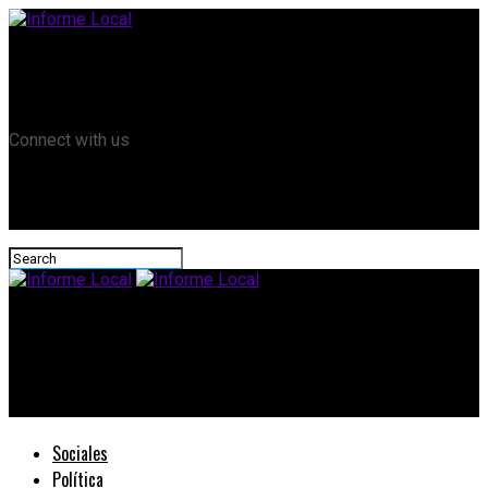
Remanso TV
Informe Local HD
RTV Play
Connect with us
Informe Local
“Seguridad Alimentaria desde una perspectiva de derecho”
capacitación en el marco de la obra del camino Bovril-El Solar
Sociales
Política