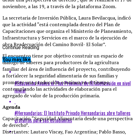
noviembre, a las 19, a través de la plataforma Zoom.
La secretaria de Inversión Pública, Laura Bevilacqua, indicó
que la actividad “está contemplada dentro del Plan de
Capacitaciones que organiza el Ministerio de Planeamiento,
Infraestructura y Servicios en el marco de la ejecución de
obra Readecuación del Camino Bovril- El Solar”.
Continue Reading
El encuentro tiene por objetivo construir un espacio de
You may like
diálogo de saberes para productores de la agricultura
familiar del área de influencia del proyecto, contribuyendo
a fortalecer la seguridad alimentaria de sus familias y
promover una producción continua en el tiempo,
#Educación: Avanza el Plan Provincial de Alfabetización en nivel
contemplando las actividades de elaboración para el
inicial
agregado de valor de la producción primaria.
Agenda
#Hernandarias: El Instituto Privado Hernandarias abre talleres
Capacitación “Seguridad Alimentaria desde una perspectiva
gratuitos para sus estudiantes
de derecho”.
Disertantes: Lautaro Viscay, Fao Argentina; Pablo Basso,