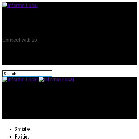
Remanso TV
Informe Local HD
RTV Play
Connect with us
Informe Local
Suspendieron 30 empleados en la fábrica de cartuchos de
Cerrito
Sociales
Política