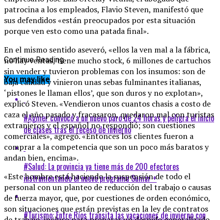
patrocina a los empleados, Flavio Steven, manifestó que
sus defendidos «están preocupados por esta situación
porque ven esto como una patada final».
En el mismo sentido aseveró, «ellos la ven mal a la fábrica,
no hay ventas, tiene mucho stock, 6 millones de cartuchos
Continue Reading
sin vender y tuvieron problemas con los insumos: son de
You may like
baja calidad y vinieron unas sebas fulminantes italianas,
‘pistones le llaman ellos’, que son duros y no explotan»,
explicó Steven. «Vendieron unos cuantos chasis a costo de
caza el año pasado y fracasaron, quedaron mal con turistas
#Agmer convocó a un nuevo paro de 24 horas y peligra el inicio
extranjeros y el español no respondió; son cuestiones
de clases tras el receso de invierno
comerciales», agregó. «Entonces los clientes fueron a
comprar a la competencia que son un poco más baratos y
andan bien, encima».
#Salud: La provincia ya tiene más de 200 efectores
«Este hombre está haciendo la suspensión de todo el
instrumentando el nuevo programa Sumar +
personal con un planteo de reducción del trabajo o causas
de fuerza mayor, que, por cuestiones de orden económico,
son situaciones que están previstas en la ley de contratos
#Turismo: Entre Ríos transita las vacaciones de invierno con
de trabajo, incluso para preparar un despido generalizado