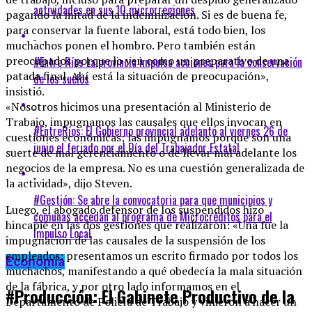
actividades en sus 10 microrregiones
pagando la mitad de la indemnización. Si es de buena fe,
para conservar la fuente laboral, está todo bien, los
muchachos ponen el hombro. Pero también están
preocupados porque lo ven como un preparativo de una
#Entre Ríos La provincia impulsa acciones para la conservación
patada final. Ahí está la situación de preocupación»,
de los suelos
insistió.
«Nosotros hicimos una presentación al Ministerio de
Trabajo, impugnamos las causales que ellos invocan en
#EntreRíos: El Gobierno provincial adelantó al viernes 26 de
cuestiones económicas; las impugnamos porque son una
junio el feriado por el Día del Trabajador Estatal
suerte de mal gerenciamiento o de llevar mal adelante los
negocios de la empresa. No es una cuestión generalizada de
la actividad», dijo Steven.
#Gestión: Se abre la convocatoria para que municipios y
Luego, el abogado defensor de los suspendidos hizo
comunas accedan al programa de Microcréditos para el
hincapié en las dos gestiones que realizaron: «Una fue la
Impulso Local
impugnación de las causales de la suspensión de los
empleados: presentamos un escrito firmado por todos los
Economía
muchachos, manifestando a qué obedecía la mala situación
de la fábrica, y por otro lado informamos en el
#Producción: El Gabinete Productivo de la
Departamento de Policía de Trabajo y vinieron a hacer un