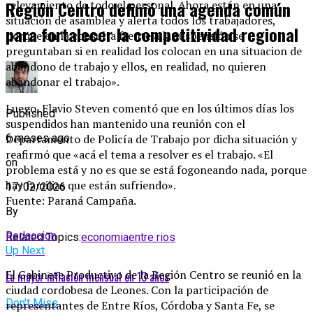
Región Centro definió una agenda común
relevamiento de todo el personal. Ahora están en una
situación de asamblea y alerta todos los trabajadores,
para fortalecer la competitividad regional
porque en la consulta frente a la suspensión se
preguntaban si en realidad los colocan en una situacion de
abandono de trabajo y ellos, en realidad, no quieren
abandonar el trabajo».
Luego, Flavio Steven comentó que en los últimos días los
Published
suspendidos han mantenido una reunión con el
Departamento de Policía de Trabajo por dicha situación y
6 meses ago
reafirmó que «acá el tema a resolver es el trabajo. «El
on
problema está y no es que se está fogoneando nada, porque
hay familias que están sufriendo».
17/02/2026
Fuente: Paraná Campaña.
By
Redaccion
Related Topics:
economia
entre rios
Up Next
El Gabinete Productivo de la Región Centro se reunió en la
La mayor inflación mensual en 13 años
ciudad cordobesa de Leones. Con la participación de
Don't Miss
representantes de Entre Ríos, Córdoba y Santa Fe, se