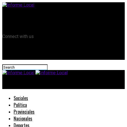
Remanso TV
Informe Local HD
RTV Play
Connect with us
Informe Local
Sociales
Política
Provinciales
Nacionales
Deportes