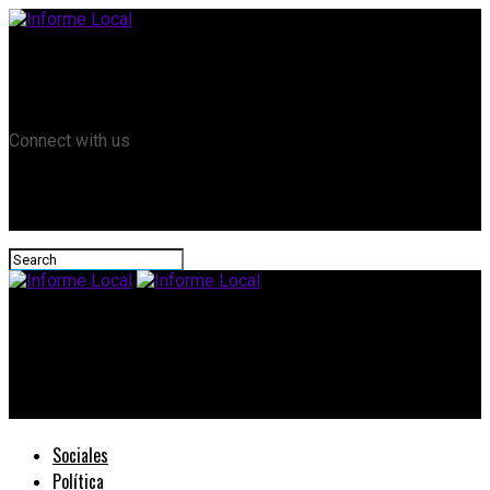
Remanso TV
Informe Local HD
RTV Play
Connect with us
Informe Local
#VocalesCGE: Recibieron los certificados los vocales que
asumirán
Sociales
Política