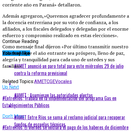
corriente año en Paraná» detallaron.
Además agregaron,»Queremos agradecer profundamente a
la docencia entrerriana por su voto de confianza, a los
afiliados, a los fiscales delegados y delegadas por el enorme
esfuerzo y compromiso realizado en estas elecciones».
Continue Reading
Como mensaje final dijeron «Por último transmitir nuestro
anhelo de que el año entrante sea próspero, lleno de paz,
You may like
alegría y tranquilidad para cada uno de ustedes y sus
#AMET anunció un paro total para este miércoles 29 de julio
familias».
contra la reforma previsional
Related Topics:
AMET
CGE
Vocales
Up Next
#AMET : Asumieron las autoridades electas
#EntreRíos: Trabaja en la implementación del programa Gas en
Establecimientos Públicos
Don't Miss
#AMET Entre Ríos se suma al reclamo judicial para recuperar
fondos de escuelas técnicas
#EntreRíos: El viernes se iniciará el pago de los haberes de diciembre