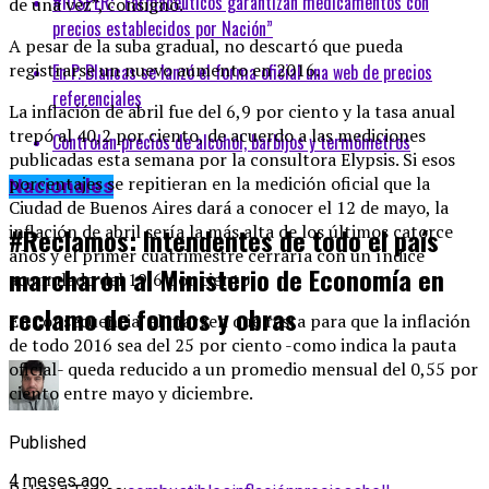
#IOSPER: “Farmacéuticos garantizan medicamentos con
de una vez”, consignó.
precios establecidos por Nación”
A pesar de la suba gradual, no descartó que pueda
registrarse un nuevo aumento en 2016.
En P. Blancas se lanzó el forma oficial una web de precios
referenciales
La inflación de abril fue del 6,9 por ciento y la tasa anual
trepó al 40,2 por ciento, de acuerdo a las mediciones
Controlan precios de alcohol, barbijos y termómetros
publicadas esta semana por la consultora Elypsis. Si esos
porcentajes se repitieran en la medición oficial que la
Nacionales
Ciudad de Buenos Aires dará a conocer el 12 de mayo, la
inflación de abril sería la más alta de los últimos catorce
#Reclamos: Intendentes de todo el país
años y el primer cuatrimestre cerraría con un índice
marcharon al Ministerio de Economía en
acumulado del 19,6 por ciento.
reclamo de fondos y obras
En consecuencia, el margen que resta para que la inflación
de todo 2016 sea del 25 por ciento -como indica la pauta
oficial- queda reducido a un promedio mensual del 0,55 por
ciento entre mayo y diciembre.
Published
4 meses ago