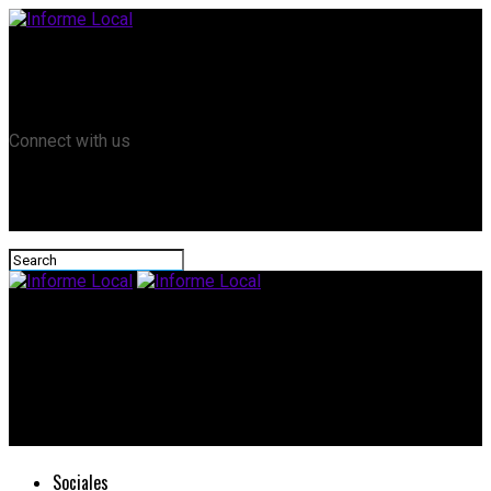
Remanso TV
Informe Local HD
RTV Play
Connect with us
Informe Local
“Si el consumidor considera que este nivel de precios es alto
en comparación a otros gastos de su economía, dejará de
consumir“
Sociales