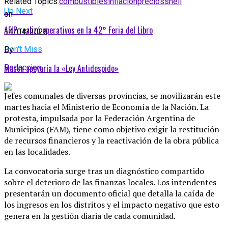
Related Topics:
combustibles
inflación
precios
shell
Up Next
on
AFIP realizó operativos en la 42° Feria del Libro
14/04/2026
Don't Miss
By
Massa apoyaría la «Ley Antidespido»
Redaccion
Jefes comunales de diversas provincias, se movilizarán este
martes hacia el Ministerio de Economía de la Nación. La
protesta, impulsada por la Federación Argentina de
Municipios (FAM), tiene como objetivo exigir la restitución
de recursos financieros y la reactivación de la obra pública
en las localidades.
La convocatoria surge tras un diagnóstico compartido
sobre el deterioro de las finanzas locales. Los intendentes
presentarán un documento oficial que detalla la caída de
los ingresos en los distritos y el impacto negativo que esto
genera en la gestión diaria de cada comunidad.