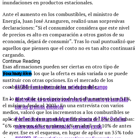
inundaciones en productos estacionales.
Ante el aumento en los combustibles, el ministro de
Energía, Juan José Aranguren, realizó unas sorpresivas
declaraciones: “Si el consumidor considera que este nivel
de precios es alto en comparación a otros gastos de su
economía, dejará de consumir“. Tras lo cual puntualizó que
aquellos que piensen que el costo no es tan alto continuará
cargando.
Continue Reading
Esas afirmaciones pueden ser ciertas en otro tipo de
productos en los que la oferta es más variada o se puede
You may like
sustituir con otras opciones. En el mercado de los
#AGRO: Fuerte queja de las entidades del campo
combustibles esa alternativa no es posible.
En lo que va de año el precio de la nafta aumentó un 31%,
#EntreRíos: La provincia concretará el aumento ya acordado
el máximo desde el 2003. En una entrevista con varios
con los gremios docentes
medios, valoró que los incrementos a los combustibles se
# Inflación de mayo en Argentina alcanza el 7,8%: Detalles
aplicaron en forma gradual, a diferencia del resto de subas:
“6% en enero, 6% en marzo, 6% en abril y el 10% de antes
sobre aumentos en alimentos, servicios y más
de ayer. Ese es el esquema, en lugar de aplicar un 35% todo